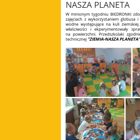
NASZA PLANETA
W minionym tygodniu BIEDRONKI zdoby
zajęciach z wykorzystaniem globusa i
wodne występujące na kuli ziemskiej
właściwości i ekperymentowały spra
na powierzchni. Przedszkolaki zgodn
technicznej
"ZIEMIA-NASZA PLANETA