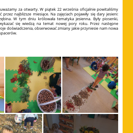
 uważamy za otwarty. W piątek 22 września oficjalnie powitaliśmy
rzez najbliższe miesiące. Na zajęciach pojawiły się dary jesieni:
arzębina. W tym dniu królowała tematyka jesienna. Były piosenki,
ę wykazać się wiedzą na temat nowej pory roku. Przez następne
woje doświadczenia, obserwować zmiany jakie przyniesie nam nowa
 spacerów.