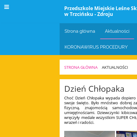
Przedszkole Miejskie Leśne Sk
w Trzcińsku - Zdroju
Strona główna
Aktualności
KORONAWIRUS PROCEDURY
STRONA GŁÓWNA
AKTUALNOŚCI
Aktualności
Dzień Chłopaka
Choć Dzień Chłopaka wypada dopiero j
swoje święto. Było mnóstwo dobrej z
fizyczną, znajomością samochodo
umiejętnościami. Dziewczynki kibicow
wręczyły medale wszystkim SUPER CHŁO
wrażeń i radości.