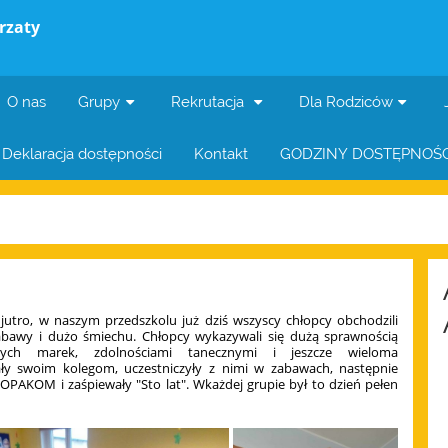
rzaty
O nas
Grupy
Rekrutacja
Dla Rodziców
Deklaracja dostępności
Kontakt
GODZINY DOSTĘPNOŚC
utro, w naszym przedszkolu już dziś wszyscy chłopcy obchodzili
abawy i dużo śmiechu. Chłopcy wykazywali się dużą sprawnością
wych marek, zdolnościami tanecznymi i jeszcze wieloma
ały swoim kolegom, uczestniczyły z nimi w zabawach, następnie
PAKOM i zaśpiewały "Sto lat". Wkażdej grupie był to dzień pełen